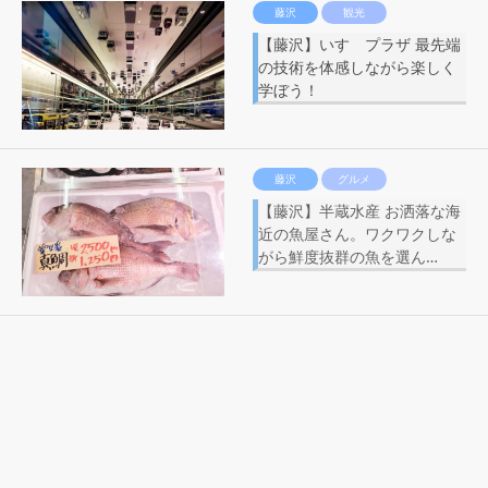
藤沢
観光
【藤沢】いすゞプラザ 最先端
の技術を体感しながら楽しく
学ぼう！
藤沢
グルメ
【藤沢】半蔵水産 お洒落な海
近の魚屋さん。ワクワクしな
がら鮮度抜群の魚を選ん…
藤沢
泊まる
【藤沢】湘南クリスタルホテ
ル ペットと泊まれる部屋が
OPEN！！