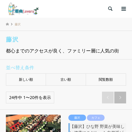
検索
藤沢
藤沢
都心までのアクセスが良く、ファミリー層に人気の街
並べ替え条件
新しい順
古い順
閲覧数順
24件中 1〜20件を表示


藤沢
カフェ
【藤沢】ひな野 野菜が美味し