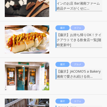
インのお店 Bar湘南ファーム
絶品チーズがくせに…
藤沢
カフェ
【藤沢】お持ち帰りOK！テイ
クアウトできる飲食店一覧[随
時更新中]
藤沢
グルメ
【藤沢】JACOMO’S a Bakery
湘南で愛され続ける街…
藤沢
カフェ