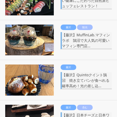
い健康にこだわった自然派ビ
ュッフェレストラン！
藤沢
観光
【藤沢】MuffinLab.マフィン
ラボ 鵠沼で大人気の可愛い
マフィン専門店…
藤沢
【藤沢】Quintoクイント鵠
沼 焼き立てパンが食べれる
確率高め！光の差し込…
藤沢
呑む
【藤沢】日本チーズと日本ワ