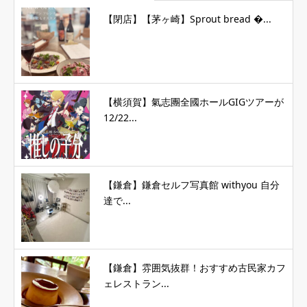
【閉店】【茅ヶ崎】Sprout bread �...
【横須賀】氣志團全國ホールGIGツアーが
12/22...
【鎌倉】鎌倉セルフ写真館 withyou 自分
達で...
【鎌倉】雰囲気抜群！おすすめ古民家カフ
ェレストラン...