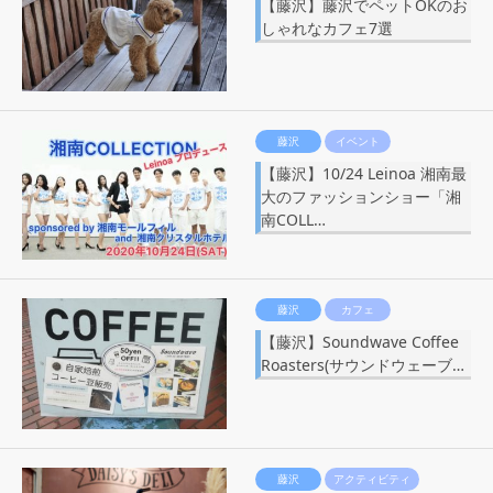
【藤沢】藤沢でペットOKのお
しゃれなカフェ7選
藤沢
イベント
【藤沢】10/24 Leinoa 湘南最
大のファッションショー「湘
南COLL…
藤沢
カフェ
【藤沢】Soundwave Coffee
Roasters(サウンドウェーブ…
藤沢
アクティビティ