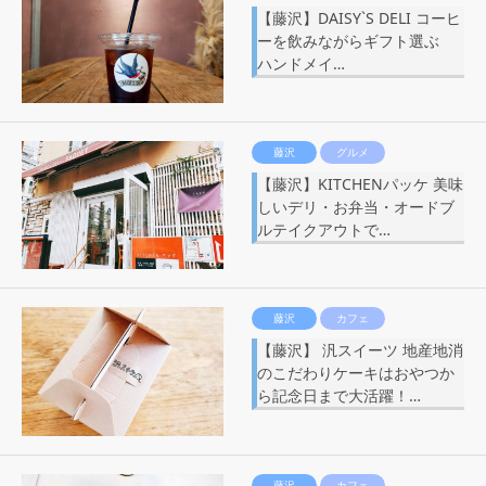
【藤沢】DAISY`S DELI コーヒ
ーを飲みながらギフト選ぶ
ハンドメイ…
藤沢
グルメ
【藤沢】KITCHENパッケ 美味
しいデリ・お弁当・オードブ
ルテイクアウトで…
藤沢
カフェ
【藤沢】 汎スイーツ 地産地消
のこだわりケーキはおやつか
ら記念日まで大活躍！…
藤沢
カフェ