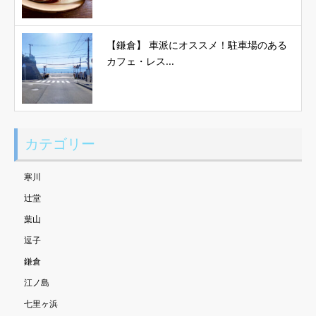
【鎌倉】 車派にオススメ！駐車場のある
カフェ・レス...
カテゴリー
寒川
辻堂
葉山
逗子
鎌倉
江ノ島
七里ヶ浜