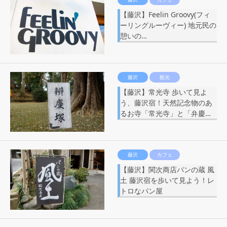
【藤沢】Feelin Groovy(フィ
ーリングルーヴィー) 地元民の
憩いの…
藤沢
観光
【藤沢】常光寺 歩いて見よ
う、藤沢宿！天然記念物のあ
るお寺「常光寺」と「弁慶…
藤沢
カフェ
【藤沢】関次商店パンの蔵 風
土 藤沢宿を歩いて見よう！レ
トロなパン屋