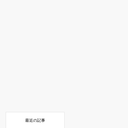
藤沢
カフェ
【藤沢】藤沢でおいしいパン
を買うならここ！人気のパン
屋さん一覧【随時更新中】…
辻堂
グルメ
【辻堂】辻堂でおいしいパン
を買うならここ！人気のパン
屋さん一覧【随時更新中】…
24件中 1〜20件を表示


最近の記事