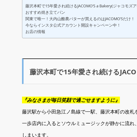
藤沢本町で15年愛され続けるJACOMO’S a Bakery(ジャコモズ
おすすめ焼き立てパン
関東で唯一！大内山酪農バターが買えるのはJACOMO’Sだけ！
今ならインスタ公式アカウント開設キャンペーン中！
お店の情報
藤沢本町で15年愛され続けるJACOM
『みなさまが毎日笑顔で過ごせますように』
藤沢駅から小田急江ノ島線で一駅、藤沢本町の改札
一歩店内に入るとソウルミュージックが静かに流れ
しまいます。