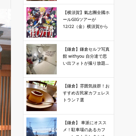
【横須賀】氣志團全國ホ
ールGIGツアーが
12/22（金）横須賀から
スタ…
【鎌倉】鎌倉セルフ写真
館 withyou 自分達で思
い出フォトが撮り放題…
【鎌倉】雰囲気抜群！お
すすめ古民家カフェレス
トラン７選
【鎌倉】 車派にオスス
メ！駐車場のあるカフ