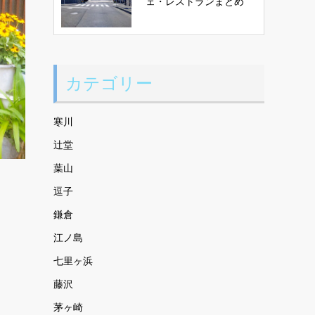
ェ・レストランまとめ
カテゴリー
寒川
辻堂
葉山
逗子
鎌倉
江ノ島
七里ヶ浜
藤沢
茅ヶ崎