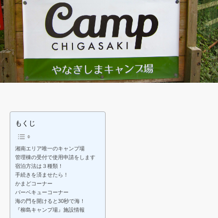
もくじ
湘南エリア唯一のキャンプ場
管理棟の受付で使用申請をします
宿泊方法は３種類！
手続きを済ませたら！
かまどコーナー
バーベキューコーナー
海の門を開けると30秒で海！
『柳島キャンプ場』施設情報