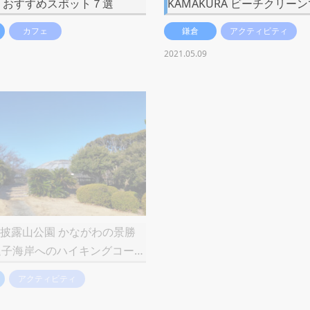
 おすすめスポット７選
KAMAKURA ビーチクリー
カフェ
鎌倉
アクティビティ
2021.05.09
披露山公園 かながわの景勝
【鎌倉】Le beau temps
逗子海岸へのハイキングコー…
ン） 腰越駅すぐ！100種類
アクティビティ
鎌倉
グルメ
2021.01.24