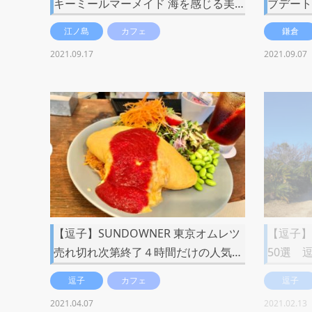
キーミールマーメイド 海を感じる美…
ブデート
江ノ島
カフェ
鎌倉
2021.09.17
2021.09.07
【逗子】SUNDOWNER 東京オムレツ
【逗子】
売れ切れ次第終了４時間だけの人気…
50選 
逗子
カフェ
逗子
2021.04.07
2021.02.13