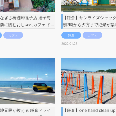
なぎさ橋珈琲逗子店 逗子海
【鎌倉】サンライズシャッ
前に臨むおしゃれカフェ ド…
朝7時から夕方まで絶景が楽
カフェ
鎌倉
カフェ
2022.01.28
地元民が教える 鎌倉ドライ
【鎌倉】one hand clean up