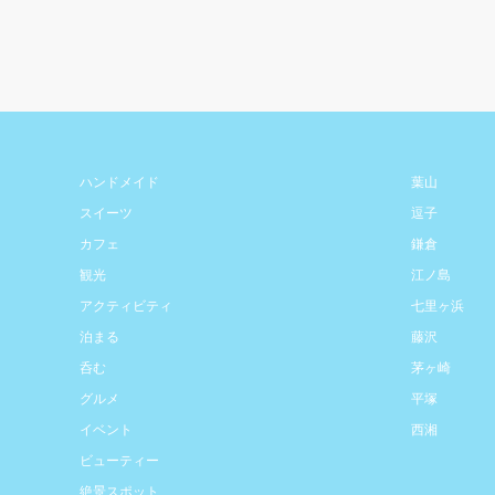
ハンドメイド
葉山
スイーツ
逗子
カフェ
鎌倉
観光
江ノ島
アクティビティ
七里ヶ浜
泊まる
藤沢
呑む
茅ヶ崎
グルメ
平塚
イベント
西湘
ビューティー
絶景スポット