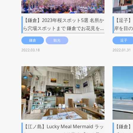
【鎌倉】2023年桜スポット5選 名所か
【逗子】
ら穴場スポットまで 鎌倉でお花見を…
岸を目の
鎌倉
観光
逗子
2022.03.18
2022.01.31
【江ノ島】Lucky Meal Mermaid ラッ
【鎌倉】