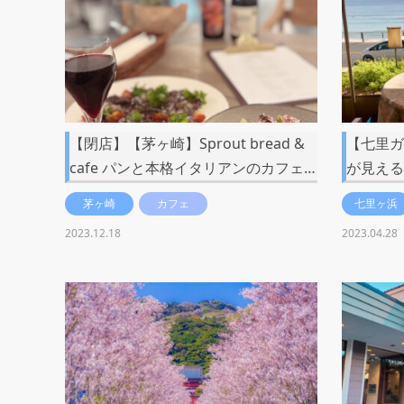
【閉店】【茅ヶ崎】Sprout bread &
【七里ガ
cafe パンと本格イタリアンのカフェ…
が見える
茅ヶ崎
カフェ
七里ヶ浜
2023.12.18
2023.04.28