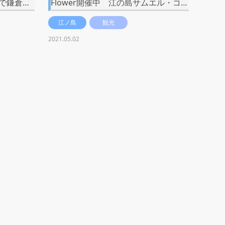
ンで鎌倉…
Flower開催中 江の島サムエル・コ…
江ノ島
観光
2021.05.02
（ル・ボート
【逗子】808cafe10R(ヤオヤカフェテ
以上のパ…
ンアール) 逗子海岸ロードオアシス…
逗子
カフェ
2021.01.14