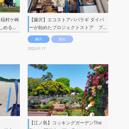
ク稲村ケ崎
【藤沢】エコストアパパラギ ダイバ
しめる…
ーが始めたプロジェクトストア プ…
藤沢
観光
2022.01.17
【江ノ島】コッキングガーデンThe