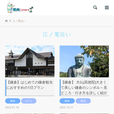
検索
江ノ電沿い
江ノ電沿い
【鎌倉】はじめての鎌倉観光
【鎌倉】 大仏(高徳院)大きく
におすすめの1日プラン
て美しい鎌倉のシンボル～見
どころ・行き方を詳しく紹介
鎌倉
カフェ
鎌倉
観光
2023.01.18
2022.10.21