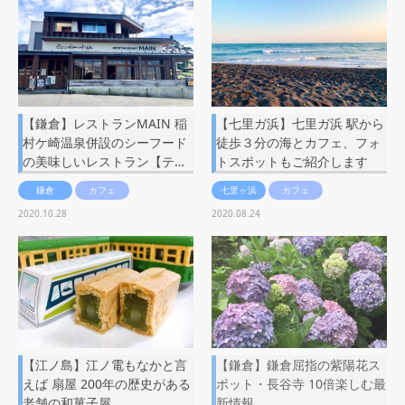
【鎌倉】レストランMAIN 稲
【七里ガ浜】七里ガ浜 駅から
村ケ崎温泉併設のシーフード
徒歩３分の海とカフェ、フォ
の美味しいレストラン【テ…
トスポットもご紹介します
鎌倉
カフェ
七里ヶ浜
カフェ
2020.10.28
2020.08.24
【江ノ島】江ノ電もなかと言
【鎌倉】鎌倉屈指の紫陽花ス
えば 扇屋 200年の歴史がある
ポット・長谷寺 10倍楽しむ最
老舗の和菓子屋
新情報