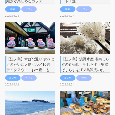
絶景が楽しめるカフェ
ット７選
鎌倉
カフェ
鎌倉
カフェ
2022.01.28
2021.09.07
【江ノ島】すばな通り 食べに
【江ノ島】浜野水産 湘南しら
行きたい江ノ島グルメ10選
すの直売店 生しらす・釜揚
テイクアウト・お土産にも
げしらすを江ノ島観光のお…
江ノ島
カフェ
江ノ島
観光
2021.04.12
2021.03.21