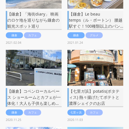
【鎌倉】「海街diary」 映画
【鎌倉】Le beau
のロケ地を巡りながら鎌倉の
temps（ル・ボートン） 腰越
観光スポット巡り
駅すぐ！100種類以上のパン…
鎌倉
カフェ
鎌倉
グルメ
2021.02.04
2021.01.24
【鎌倉】コペンローカルベー
【七里ガ浜】potatis(ポタテ
ス ショールームとカフェが一
ィス) 熱々揚げたてポテトと
体化！大人も子供も楽しめ…
濃厚シェイクのお店
鎌倉
カフェ
七里ヶ浜
カフェ
2020.11.25
2020.11.03