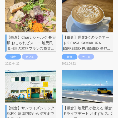
【鎌倉】Charc シャルク 長谷
【鎌倉】世界3位のラテアー
駅 おしゃれビストロ 地元民
ト!? CASA KAMAKURA
御用達の本格フランス惣菜…
ESPRESSO PUB&BED 長谷…
鎌倉
カフェ
鎌倉
カフェ
2022.04.22
2022.04.22
【鎌倉】サンライズシャック
【鎌倉】地元民が教える 鎌倉
稲村ケ崎 朝7時から夕方まで
ドライブデート おすすめスポ