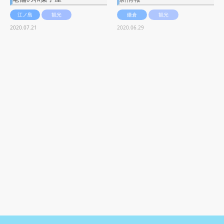
江ノ島
観光
鎌倉
観光
2020.07.21
2020.06.29
【鎌倉】御霊神社（ごりょう
じんじゃ）あの有名芸能人も
ファン？地域密着型のご利…
鎌倉
観光
2020.01.13
17件中 1〜17件を表示