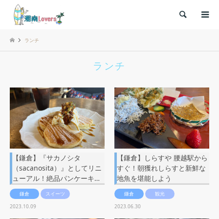
検索
ランチ
ランチ
【鎌倉】『サカノシタ
【鎌倉】しらすや 腰越駅から
（sacanosita）』としてリニ
すぐ！朝獲れしらすと新鮮な
ューアル！絶品パンケーキ…
地魚を堪能しよう
鎌倉
スイーツ
鎌倉
観光
2023.10.09
2023.06.30