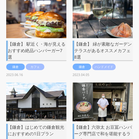
【鎌倉】 駅近く・海が見える
【鎌倉】 緑が素敵なガーデン
おすすめ絶品ハンバーガー7
テラスがあるオススメカフェ
選
8選
鎌倉
カフェ
鎌倉
ハンドメイド
2023.06.16
2023.04.05
【鎌倉】はじめての鎌倉観光
【鎌倉】六弥太 お豆冨ハンバ
におすすめの1日プラン
ーグ専門店で和を堪能するラ