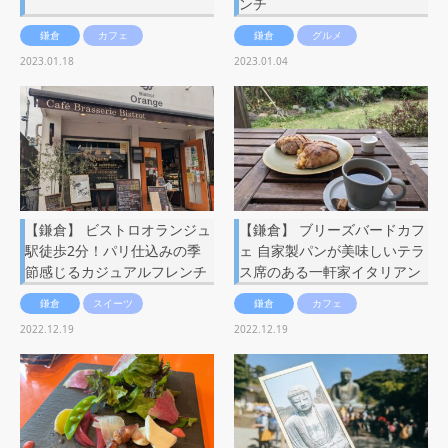
ンチ
鎌倉
カフェ
鎌倉
グルメ
2023.01.18
2023.01.04
【鎌倉】 ビストロオランジュ
【鎌倉】 ブリーズバードカフ
駅徒歩2分！パリ仕込みの季
ェ 自家製パンが美味しいテラ
節感じるカジュアルフレンチ
ス席のある一軒家イタリアン
鎌倉
スイーツ
鎌倉
カフェ
2022.12.19
2022.12.19