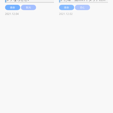
鎌倉
観光
鎌倉
呑む
2021.12.04
2021.12.02
【鎌倉】Cafe gallery grand
【鎌倉長谷】定食屋しゃもじ
K(グランケー) 庭園を眺めなが
地元の素材にこだわったお刺
ら器と料理が堪能できる北…
身や美味しいシラスを食べ…
鎌倉
スイーツ
鎌倉
グルメ
2021.11.28
2021.11.13