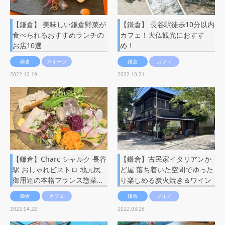
【鎌倉】 美味しい鎌倉野菜が
【鎌倉】 長谷駅徒歩10分以内
食べられるおすすめランチの
カフェ！大仏観光におすす
お店10選
め！
鎌倉
スイーツ
鎌倉
カフェ
2022.12.19
2022.10.21
【鎌倉】Charc シャルク 長谷
【鎌倉】古民家イタリアンか
駅 おしゃれビストロ 地元民
ど屋 落ち着いた空間でゆった
御用達の本格フランス惣菜…
り楽しめる炭火焼き＆ワイン
鎌倉
カフェ
鎌倉
グルメ
2022.04.22
2022.03.26