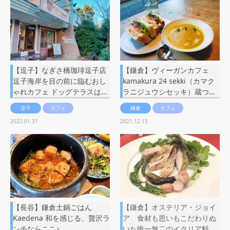
【逗子】なぎさ橋珈琲逗子店
【鎌倉】ヴィーガンカフェ
逗子海岸を目の前に臨むおし
kamakura 24 sekki（カマク
ゃれカフェ ドッグテラスは…
ラニジュウシセッキ）蔵つ…
逗子
カフェ
鎌倉
カフェ
2022.01.31
2021.12.15
【長谷】鎌倉土鍋ごはん
【鎌倉】オステリア・ジョイ
Kaedena 和を感じる、贅沢ラ
ア 食材も思いもこだわりぬ
ンチならここ♪
いた唯一無二のイタリア料…