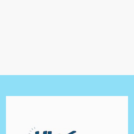
【鎌倉】北鎌倉 欒(おうち)カ
フェ 愛犬と一緒に楽しめる！
住宅街にあるくつろぎのカ…
鎌倉
スイーツ
鎌倉
カフェ
2021.11.10
2021.10.24

