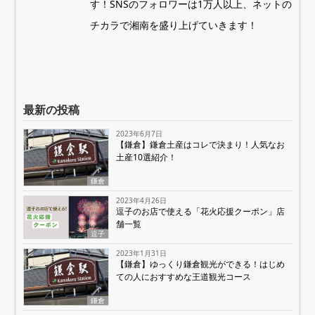
す！SNSのフォロワーは1万人以上、ネットの
チカラで湘南を盛り上げていきます！
最新の投稿
2023年6月7日
【鎌倉】鎌倉土産はコレで決まり！人気なお
土産10選紹介！
鎌倉
2023年4月26日
逗子のお店で使える「花火応援クーポン」店
舗一覧
逗子
2023年1月31日
【鎌倉】ゆっくり鎌倉観光ができる！はじめ
ての人におすすめな王道観光コース
鎌倉