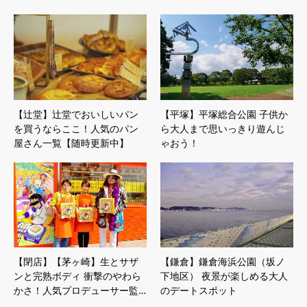
【辻堂】辻堂でおいしいパン
【平塚】平塚総合公園 子供か
を買うならここ！人気のパン
ら大人まで思いっきり遊んじ
屋さん一覧【随時更新中】
ゃおう！
【閉店】【茅ヶ崎】生とサザ
【鎌倉】鎌倉海浜公園（坂ノ
ンと完熟ボディ 衝撃のやわら
下地区） 夜景が楽しめる大人
かさ！人気プロデューサー監…
のデートスポット