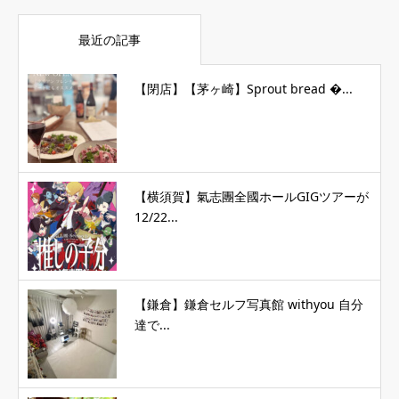
最近の記事
【閉店】【茅ヶ崎】Sprout bread �...
【横須賀】氣志團全國ホールGIGツアーが
12/22...
【鎌倉】鎌倉セルフ写真館 withyou 自分
達で...