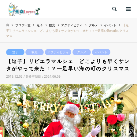
検索
ブログ一覧
逗子
観光
アクティビティ
グルメ
イベント
【逗
子】リビエラマルシェ どこよりも早くサンタがやって来た！？一足早い海の町のクリス
マス
逗子
観光
アクティビティ
グルメ
イベント
【逗子】リビエラマルシェ どこよりも早くサン
タがやって来た！？一足早い海の町のクリスマス
2019.12.03 / 最終更新日：2024.06.09