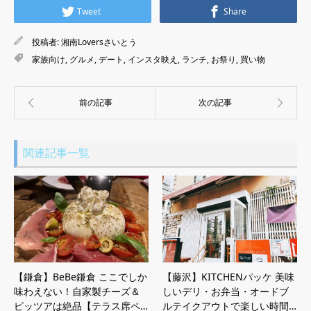
Tweet
Share
投稿者:
湘南Loversさいとう
家族向け
,
グルメ
,
デート
,
インスタ映え
,
ランチ
,
お祭り
,
買い物
関連記事一覧
【鎌倉】BeBe鎌倉 ここでしか
【藤沢】KITCHENパッケ 美味
味わえない！自家製チーズ＆
しいデリ・お弁当・オードブ
ピッツアは絶品【テラス席ペ…
ルテイクアウトで楽しい時間…