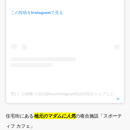
この投稿をInstagramで見る
空(くう)&海(うみ)(@kuumistagram511220)がシェアした投稿
–
住宅街にある
地元のマダムに人気
の複合施設「スポーテ
ィフ カフェ」