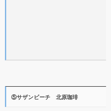
⑤サザンビーチ 北原珈琲