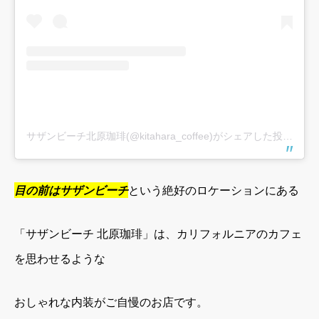
サザンビーチ北原珈琲(@kitahara_coffee)がシェアした投稿
–
20
目の前はサザンビーチ
という絶好のロケーションにある
「サザンビーチ 北原珈琲」は、カリフォルニアのカフェ
を思わせるような
おしゃれな内装がご
自慢のお店です。