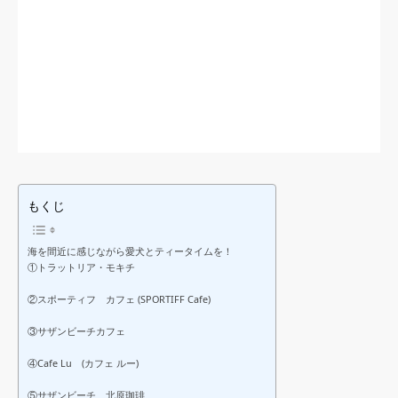
もくじ
海を間近に感じながら愛犬とティータイムを！
①トラットリア・モキチ
②スポーティフ カフェ (SPORTIFF Cafe)
③サザンビーチカフェ
④Cafe Lu (カフェ ルー)
⑤サザンビーチ 北原珈琲