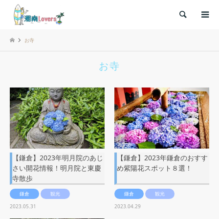
検索
お寺
お寺
【鎌倉】2023年明月院のあじ
【鎌倉】2023年鎌倉のおすす
さい開花情報！明月院と東慶
め紫陽花スポット８選！
寺散歩
鎌倉
観光
鎌倉
観光
2023.05.31
2023.04.29