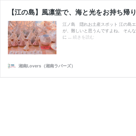
【江の島】風凛堂で、海と光をお持ち帰り
江ノ島 隠れお土産スポット 江の島
が、難しいと思うんですよね。 そん
【江
に …
続きを読む
の
島】
風
凛
湘南Lovers（湘南ラバーズ）
堂
で、
海
と
光
を
お
持
ち
帰
り